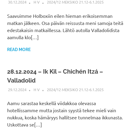
30.12.2024
H V
2024/12 MEKSIKO 21.12-6.1.2025
Saavuimme Holboxiin eilen hieman erikoisemman
matkan jälkeen. Osa päivän reissusta meni samoja teitä
edestakaisin matkaillessa. Lähtö autolla Valladolidista
aamulla klo[…]
READ MORE
28.12.2024 – Ik Kil – Chichén Itzá –
Valladolid
29.12.2024
H V
2024/12 MEKSIKO 21.12-6.1.2025
Aamu sarastaa keskellä viidakkoa olevassa
hotellissamme mutta jostain syystä tekee mieli vain
nukkua, koska hämäryys hallitsee tunnelmaa ikkunasta.
Uskottava se[…]