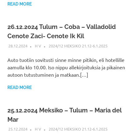
READ MORE
26.12.2024 Tulum – Coba – Valladolid
Cenote Zaci- Cenote Ik Kil
28.12.2024
H V
2024/12 MEKSIKO 21.12-6.1.2025
Auto tuotiin sovitusti sinne minne pitikin, eli hotellille
aamulla klo 10.00. Iso nippu allekirjoituksia ja pikainen
autoon tutustuminen ja matkaan.[…]
READ MORE
25.12.2024 Meksiko – Tulum – Maria del
Mar
25.12.2024
H V
2024/12 MEKSIKO 21.12-6.1.2025