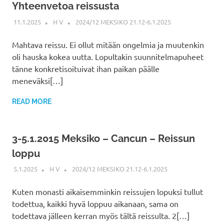
Yhteenvetoa reissusta
11.1.2025
H V
2024/12 MEKSIKO 21.12-6.1.2025
Mahtava reissu. Ei ollut mitään ongelmia ja muutenkin
oli hauska kokea uutta. Lopultakin suunnitelmapuheet
tänne konkretisoituivat ihan paikan päälle
meneväksi[…]
READ MORE
3-5.1.2015 Meksiko – Cancun – Reissun
loppu
5.1.2025
H V
2024/12 MEKSIKO 21.12-6.1.2025
Kuten monasti aikaisemminkin reissujen lopuksi tullut
todettua, kaikki hyvä loppuu aikanaan, sama on
todettava jälleen kerran myös tältä reissulta. 2[…]