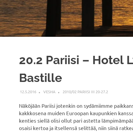
20.2 Pariisi – Hotel
Bastille
12.5.2016
VESHA
2010/02 PARIISI III 20-27.2
Näköjään Pariisi jotenkin on sydämiimme paikkans
kakkkosena muiden Euroopan kaupunkien kanssa val
kenties siellä olisi ollut pari astetta lämpimämpä
osaisi kertoa ja itsellensä selittää, niin siinä ratk