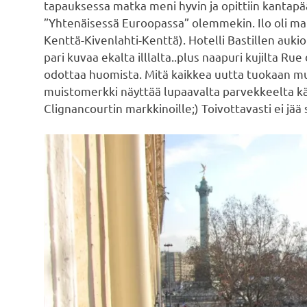
tapauksessa matka meni hyvin ja opittiin kantapää
”Yhtenäisessä Euroopassa” olemmekin. Ilo oli mak
Kenttä-Kivenlahti-Kenttä). Hotelli Bastillen auki
pari kuvaa ekalta illlalta..plus naapuri kujilta Ru
odottaa huomista. Mitä kaikkea uutta tuokaan 
muistomerkki näyttää lupaavalta parvekkeelta
Clignancourtin markkinoille;) Toivottavasti ei jää