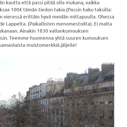
n kautta että passi pitää olla mukana, vaikka
saa 100€ tämän tiedon takia.(Passin haku taksilla:
on vieressä erittäin hyvä meidän mittapuulla. Ohessa
e de Lappelta. (Paikallisten menomestoilta). Ei malta
mukanaan. Ainakin 1830 vallankumouksen
 käsin. Teemme huomenna yhtä suuren kumouksen
 samanlaista muistomerkkiä jäljelle!