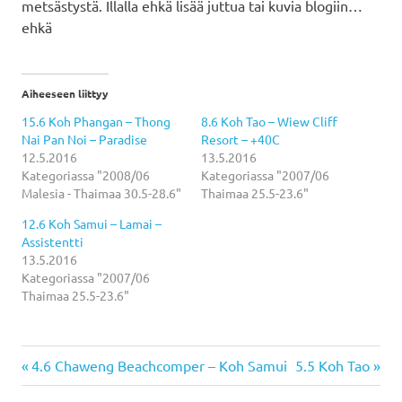
metsästystä. Illalla ehkä lisää juttua tai kuvia blogiin…
ehkä
Aiheeseen liittyy
15.6 Koh Phangan – Thong
8.6 Koh Tao – Wiew Cliff
Nai Pan Noi – Paradise
Resort – +40C
12.5.2016
13.5.2016
Kategoriassa "2008/06
Kategoriassa "2007/06
Malesia - Thaimaa 30.5-28.6"
Thaimaa 25.5-23.6"
12.6 Koh Samui – Lamai –
Assistentti
13.5.2016
Kategoriassa "2007/06
Thaimaa 25.5-23.6"
Previous
Next
Artikkelien
4.6 Chaweng Beachcomper – Koh Samui
5.5 Koh Tao
Post:
Post: