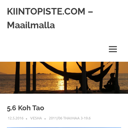
Skip
KIINTOPISTE.COM –
to
content
Maailmalla
MENU
5.6 Koh Tao
12.5.2016
VESHA
2011/06 THAIMAA 3-19.6