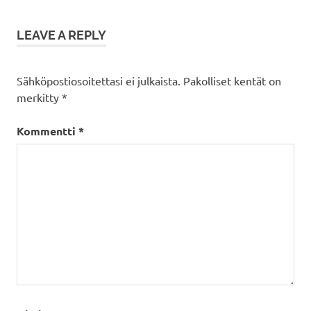
selaus
LEAVE A REPLY
Sähköpostiosoitettasi ei julkaista.
Pakolliset kentät on
merkitty
*
Kommentti
*